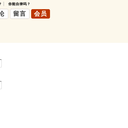
|
？
你能自律吗？
论
留言
会员