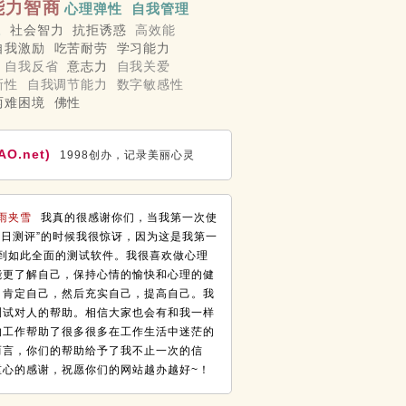
能力智商
心理弹性
自我管理
维
社会智力
抗拒诱惑
高效能
自我激励
吃苦耐劳
学习能力
自我反省
意志力
自我关爱
新性
自我调节能力
数字敏感性
两难困境
佛性
O.net)
1998创办，记录美丽心灵
雨夹雪
我真的很感谢你们，当我第一次使
每日测评”的时候我很惊讶，因为这是我第一
到如此全面的测试软件。我很喜欢做心理
能更了解自己，保持心情的愉快和心理的健
，肯定自己，然后充实自己，提高自己。我
测试对人的帮助。相信大家也会有和我一样
的工作帮助了很多很多在工作生活中迷茫的
而言，你们的帮助给予了我不止一次的信
重心的感谢，祝愿你们的网站越办越好~！