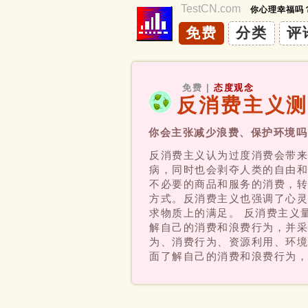
TestCN.com
你心理幸福吗
免费
分类
评
免费 |
态度观念
反消费主义
你会主张减少浪费、保护环境吗
反消费主义认为过度消费会带
病，同时也会剥夺人类的自由
不必要的商品和服务的消费，
方式。反消费主义也强调了心
求物质上的满足。 反消费主义
解自己的消费和浪费行为，并
为、消费行为、资源利用、环
面了解自己的消费和浪费行为