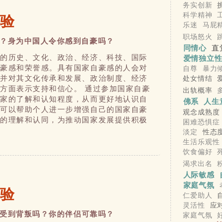
务实创新
科学精神
测验
乐迷
马屁
职场怒火
？
身为中国人令你感到自豪吗？
同情心
直
家的历史、文化、政治、经济、科技、国际
爱情独立
自豪感和荣誉感。具有国家自豪感的人会对
自尊
暴力
，并对其文化传承和发展、政治制度、经济
处女情结
方面表示支持和信心。 通过参加国家自豪
出轨概率
国家的了解和认知程度，从而更好地认识自
佛系
人生
也可以帮助个人进一步增强自己的国家自豪
观念成熟度
展的理解和认同，为推动国家发展提供积极
困难恐惧症
淡定
性态
生活乐观性
饮食偏好
渴求出名
人际敏感
家庭气氛
测验
仁爱助人
灵活性
应
受到背叛吗？
你的伴侣可靠吗？
家庭气氛