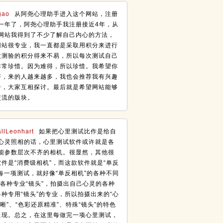
gao
从阿尧心理助手进入这个网站，注册
一年了，阿尧心理助手我注册接近4年，从
网站我得到了不少了解自己内心的方法，
网站很专业，我一直都是采取用积分来进行
次测验的积分得来不易，所以每次测试自己
非常珍惜。因为难得，所以珍惜。我希望你
好，来的人越来越多，我也会推荐我有兴趣
册，大家互相探讨。最后就是希望网站能够
交流的版块。
llLeonhart
如果把心里测试比作是给自
心灵照相的话，心里测试软件或许就是各
能参数层次不齐的相机。很显然，其他很
件是“消费级相机”，而这款软件就是“单反
每一项测试，就好像“单反相机”的各种不同
。各种专业“镜头”，拍摄出自己心灵的各种
种专用“镜头”的专业，所以拍摄出来的“心
清晰”、“色彩还原精准”、特殊“镜头”的特色
呈现。总之，在这里每做完一项心里测试，