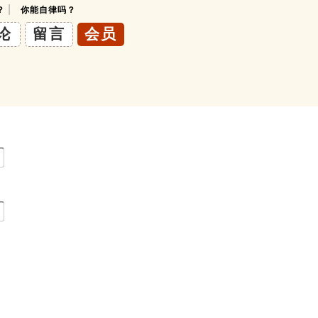
|
？
你能自律吗？
论
留言
会员